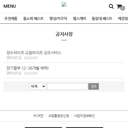
MENU
0
추천제품
돌소파 베스트
평상/카우치
헬스케어
돌침대 베스트
매장찾
공지사항
장수라이프 교원라이프 상조서비스
평택대리점
24/02/05
장기할부 12~36개월 혜택!
평택대리점
24/02/05
PC버전
쇼핑몰분양신청
사업자정보확인