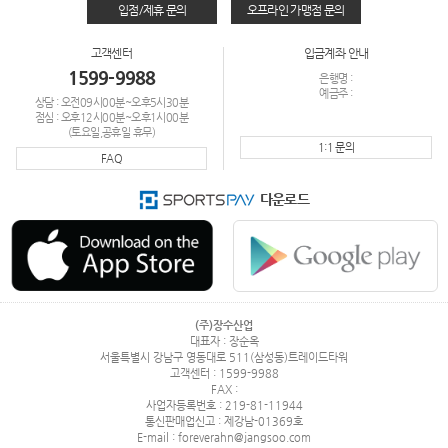
입점/제휴 문의
오프라인 가맹점 문의
고객센터
입금계좌 안내
1599-9988
은행명 :
예금주 :
상담 : 오전09시00분~오후5시30분
점심 : 오후12시00분~오후1시00분
(토요일,공휴일 휴무)
1:1 문의
FAQ
다운로드
(주)장수산업
대표자 : 장순옥
서울특별시 강남구 영동대로 511(삼성동)트레이드타워
고객센터 : 1599-9988
FAX :
사업자등록번호 : 219-81-11944
통신판매업신고 : 제강남-01369호
E-mail : foreverahn@jangsoo.com