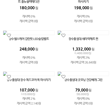
트 올뉴블랙에디션
마사지기
180,000
198,000
원
원
캐시백 0%
캐시백 0%
캐시백 금액 0원
캐시백 금액 0원
장수헬스케어 감탄핏 LED슬림벨트
장수돌침대 세라믹매트 퀸
248,000
1,332,000
원
원
1,480,000
원
캐시백 0%
캐시백 2%
캐시백 금액 0원
캐시백 금액 26,640원
장수돌침대 장수 쿼드코어 목 마사지기
장수돌침대 굿모닝 건강베개 그린
107,000
79,000
원
원
119,000
원
98,000
원
캐시백 2%
캐시백 0%
캐시백 금액 2,140원
캐시백 금액 0원