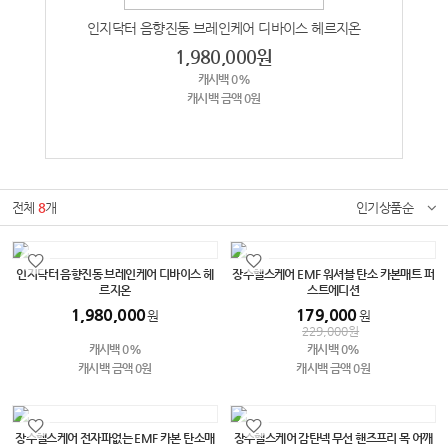
인지닥터 음향진동 브레인케어 디바이스 헤르지온
장
1,980,000
원
캐시백 0%
캐시백 금액 0원
전체
8
개
인기상품순
인지닥터 음향진동 브레인케어 디바이스 헤
장수헬스케어 EMF 워셔블 탄소 카본매트 퍼
르지온
스트에디션
1,980,000
179,000
원
원
229,000
원
캐시백 0%
캐시백 0%
캐시백 금액 0원
캐시백 금액 0원
장수헬스케어 전자파없는 EMF 카본 탄소매
장수헬스케어 감탄넥 무선 핸즈프리 목 어깨