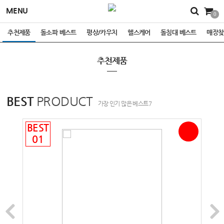
MENU
0
추천제품
돌소파 베스트
평상/카우치
헬스케어
돌침대 베스트
매장찾
추천제품
BEST
PRODUCT
가장 인기 많은 베스트7
BEST
BES
10
%
01
02