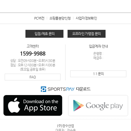
PC버전
쇼핑몰분양신청
사업자정보확인
입점/제휴 문의
오프라인 가맹점 문의
고객센터
입금계좌 안내
1599-9988
은행명 :
예금주 :
상담 : 오전09시00분~오후5시30분
점심 : 오후12시00분~오후1시00분
(토요일,공휴일 휴무)
1:1 문의
FAQ
다운로드
(주)장수산업
대표자 : 장순옥