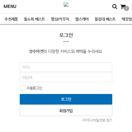
MENU
0
추천제품
돌소파 베스트
평상/카우치
헬스케어
돌침대 베스트
매장찾
로그인
장수마켓
의 다양한 서비스와 혜택을 누리세요.
자동로그인
로그인
회원가입
아이디/비밀번호 찾기