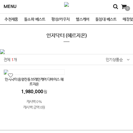
MENU
0
추천제품
돌소파 베스트
평상/카우치
헬스케어
돌침대 베스트
매장찾
인지닥터 (헤르지온)
전체
1
개
인기상품순
인지닥터 음향진동 브레인케어 디바이스 헤
르지온
1,980,000
원
캐시백 0%
캐시백 금액 0원