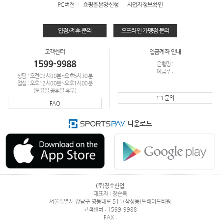
PC버전
쇼핑몰분양신청
사업자정보확인
입점/제휴 문의
오프라인 가맹점 문의
고객센터
입금계좌 안내
1599-9988
은행명 :
예금주 :
상담 : 오전09시00분~오후5시30분
점심 : 오후12시00분~오후1시00분
(토요일,공휴일 휴무)
1:1 문의
FAQ
다운로드
(주)장수산업
대표자 : 장순옥
서울특별시 강남구 영동대로 511(삼성동)트레이드타워
고객센터 : 1599-9988
FAX :