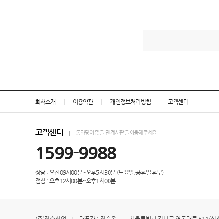
회사소개
이용약관
개인정보처리방침
고객센터
고객센터
통화량이 많을 땐 게시판을 이용해주세요
1599-9988
상담 : 오전09시00분~오후5시30분 (토요일,공휴일 휴무)
점심 : 오후12시00분~오후1시00분
(주)장수산업
대표자 : 장순옥
서울특별시 강남구 영동대로 511(