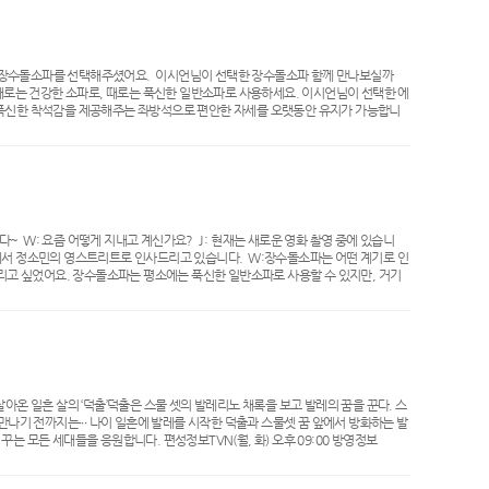
는 설치 첫날 밤부터 장수돌침대가 어찌나 좋은지​매일 밤 장수돌침대 위에서 꿀잠을 자
놀고, ​놀다 지치면 그 자리에서 바로 낮잠도 자고 있습니다.​그 모습이 너무나 귀
 좋은 일만 가득한 것 같습니다.​어머니의 불면증도 좋아지시고 우리 ‘느낌’과 ‘나
니다.​지금 효도 선물을 고민하고 있는 분이 계시다면 별이 다섯 개! 장수돌침대를
........ 대배우 이시언님이 거실 소파로 장수돌소파를 선택해주셨어요. 이시언님이 선택한 장수돌소파 함께 만나보실까
로는 건강한 소파로, 때로는 푹신한 일반소파로 사용하세요.​ 이시언님이 선택한 에
고 푹신한 착석감을 제공해주는 좌방석으로 편안한 자세를 오랫동안 유지가 가능합니
.................................................... “이시언님의 거실 공
..... TV 속 장수돌소파!M** 유명 프로그램에 나온 에스테라 장수돌소파입니다.
~ W: 요즘 어떻게 지내고 계신가요? J : 현재는 새로운 영화 촬영 중에 있습니
M에서 정소민의 영스트리트로 인사드리고 있습니다. W:장수돌소파는 어떤 계기로 인
리고 싶었어요. ​장수돌소파는 평소에는 푹신한 일반소파로 사용할 수 있지만, 거기
점이더라구요. ​앉는 부분의 소파 시트를 걷어내면 돌소파가 되니까요. ​일반 쿠션이
같아요. W:부모님은 제품에 만족하고 계신가요? J:네. 한 번 앉으시면 소파에서
서 그런지 오래 앉아계셔더 딱딱해서 불편하다는 점을 거의 못느낀다고 하셨어
요. 그리고 저희 모두(강아지)도 자꾸 소파에 올라오더라구요(웃음) ​W: 다른 사
린를 선택하셨는데 두 제품 다 부모님의 안목인가요? J: 저랑 부모님 모두가 좋
인적으로 저도 그렇고 부모님도 그렇고 밝은 색상을 좋아하는 것도 있구요~ 다른 제
게 배치하셨는지, 그 이유도 여쭤봐도 될까요? J: 에이린은 지하에 있는 영화를 보
아온 일흔 살의 ‘덕출’덕출은 스물 셋의 발레리노 채록을 보고 발레의 꿈을 꾼다. 스
부모님 뿐만 아니라 저도 잘 쓰고 있어요. 제가 쉬는날 집에서 책을 읽거나 영화를
만나기 전까지는∙∙∙ 나이 일흔에 발레를 시작한 덕출과 스물셋 꿈 앞에서 방화하는 발
. W : 소민씨는 사용해보니 어떠셨나요? 음.. 가장 좋은건 역시 따뜻하다는 점이예
 모든 세대들을 응원합니다. 편성정보TVN(월, 화) 오후 09:00 방영정보
들 때가 있어요(웃음) 따뜻한 곳에서 자다보니, 조금만 자도 일어나면 뭔가 개운한
같아요~W: 마지막으로 장수돌소파에 대해 한 말씀 부탁드리겠습니다. J: 새로 집
 더욱 다양하고 좋은 제품 많이 만들어주시고 나날이 번창하는 장수돌소파 브랜드가