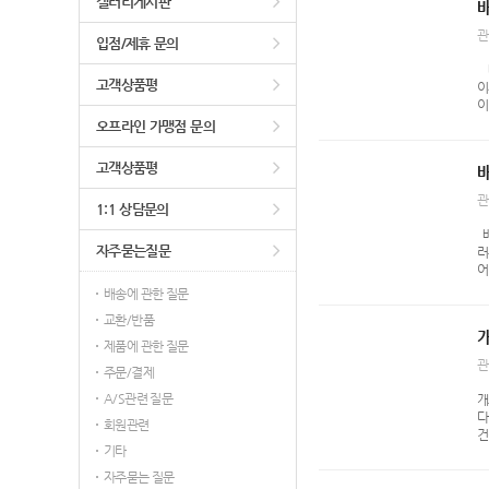
갤러리게시판
관
입점/제휴 문의
배우
고객상품평
이
이
8
오프라인 가맹점 문의
잠
면
고객상품평
배
꿈
갔
관
1:1 상담문의
루
한
배우
자주묻는질문
러
어
유
배송에 관한 질문
문
교환/반품
양
머
제품에 관한 질문
하
관
주문/결제
실
침
A/S관련 질문
개그
수
다
회원관련
건
기타
공
존
자주묻는 질문
주