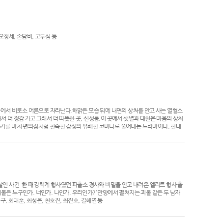
 오정세, 손담비, 고두심 등
속에서 비로소 어른으로 자라난다.해맑은 모습 뒤에 내면의 상처를 안고 사는 열혈소
 더 정감 가고 그래서 더 따뜻한 곳, 신성동.이 곳에서 샛별과 대현은 마음의 상처
야기를 마치 편의점처럼 친숙한 감성의 유쾌한 코미디로 풀어내는 드라마이다. 현대
 잠실 1호점을 시작으로 현재 4만4천개의 편의점이 전국의 밤을 밝히는인구 대비 편의점
때워가는 청춘들의 핫스팟.만능 복합 생활 거점인 편의점에서 2+1 이벤트로 발주한
 편의점 레시피처럼 어우러져 시청자들을 단골손님으로 끌어들일 것이다. 독특하고 개성
..드라마 ‘편의점 샛별이’는 고된 일상 속에 지친 사람들에게 달콤한 휴식을 선사
유정, 한선화, 도상우, 솔빈, 김선영, 이병준 등​
 살인 사건 한 때 강력계 형사였던 파출소 경사와 비밀을 안고 내려온 엘리트 형사 출
괴물은 누구인가. 너인가. 나인가. 우리인가?’ 만양에서 펼쳐지는 괴물 같은 두 남자
진구, 최대훈, 최성은, 천호진, 최진호, 길해연 등