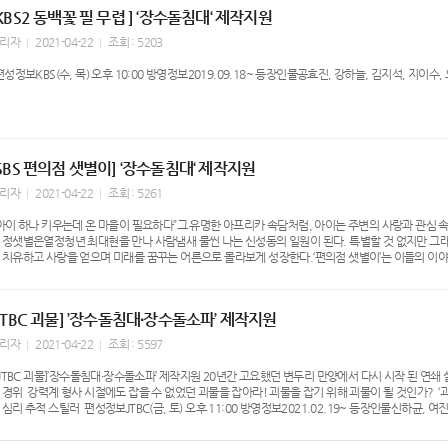
길 기원하겠습니다.
KBS2 동백꽃 필 무렵 ] ‘장수돌침대‘ 제작지원
리자
2021-04-22
조회 : 5203
성정보KBS(수, 목) 오후 10:00 방영정보2019.09.18~ 등장인물공효진, 강하늘, 김지석, 지이수,
SBS 편의점 샛별이] ‘장수돌침대‘ 제작지원
리자
2021-04-22
조회 : 5261
아이 하나 키우는데 온 마을이 필요하다”그 유명한 아프리카 속담처럼, 아이는 주변의 사랑과 관심 
 정샛별은열정청년 최대현을 만나 사람냄새 물씬 나는 신성동의 일원이 된다. 특별할 것 없지만 그래서
 치유하고 사랑을 얻으며 미래를 꿈꾸는 어른으로 몰라보게 성장한다.‘편의점 샛별이’는 이들의 이
의 필수 공간 편의점. 1년 매출 규모 25조. 1일 거래액 700억. 1일 방문객 1천만 명. 1988년
가 가장 많은 나라, 대한민국. 궁핍과 외로움을 채우러 가고편돌이, 편순이가 되어 하루하루 삶을 
끈따끈한 신상 스토리.‘가슴 벅찬 사랑’과 ‘꿈을 향한 열정’, 그리고 ‘빵빵 터지는 웃음’이꿀 조합
JTBC 괴물] ’장수돌침대∙장수돌소파’ 제작지원
치는 캐릭터와 팽팽한 긴장감을 유발하는 러브라인,그리고 특유의 코미디와 생활 밀착형 에피소드까지.
는 작품이 될 것이다. 편성정보SBS(금, 토) 오후 10:00 방영정보2020.06.19~ 등장인물지창욱, 김
리자
2021-04-22
조회 : 5597
JTBC 괴물]’장수돌침대∙장수돌소파’ 제작지원 20년간 고요했던 변두리 만양에서 다시 시작 된 연쇄
 경위 강력계 형사 시절에도 잡을 수 없었던 괴물을 잡아라! 괴물을 잡기 위해 괴물이 될 것인가? ‘
 심리 추적 스틸러 편성정보JTBC(금, 토) 오후 11:00 방영정보2021.02.19~ 등장인물신하균, 여