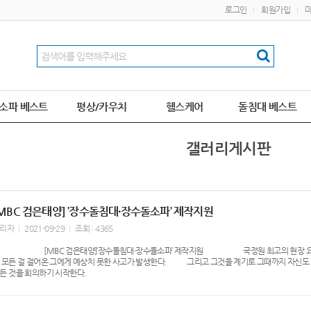
로그인
회원가입
소파 베스트
평상/카우치
헬스케어
돌침대 베스트
갤러리게시판
MBC 검은태양] ’장수돌침대∙장수돌소파’ 제작지원
리자
2021-09-29
조회 : 4365
MBC 검은태양]’장수돌침대∙장수돌소파’ 제작지원​ 국정원 최고의 현장 요원으로
 모든 걸 걸어온 그에게 예상치 못한 사고가 발생한다. 그리고 그것을 계기로 그
든 것을 회의하기 시작한다.