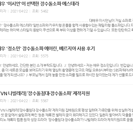
배우 '이시언'이 선택한 장수돌소파 에스테라
는 어머니 외에도 저와 동거하는 아이들이 있습니다.​반려견인 ‘느낌’과 ‘나리’입니다.​느낌과 나리
 있습니다.​아이들의 장수돌침대 사랑은 낮에도 계속됩니다.​낮에는 장수돌침대에서 장난감을 가져와서 
리자
2021-04-22
조회 : 5462
워서 반려견 전용 장수돌침대가 있으면 각자 하나씩 사주고 싶습니다. ​ 장수돌침대가 생기고 나서부터
’도​장수돌침대에서 하루하루 행복해하는 것을 보면​어머니께 장수돌침대를 선물한 제가 더 행복해 집
.................................................................................
천 드립니다. 별이 다섯 개! 장수돌침대!느낌 아니까~
? '장수돌소파 에스테라'일반소파와 카우치형 온돌을 함께 사용할수있는 패밀리형 돌소파입니다.때
테라는 하이백 스타일의 등받이 쿠션으로 목 부위 이상을 편하게 기댈 수 있습니다. 또한 탄탄하
 최고의 소재! 천연 소가죽 면피를 사용해 부드럽고 만족스러운 촉감을 자랑합니다. ......................................
 .....................................................................................
우 '정소민' 장수돌소파 에이린, 베르지아 사용 후기
리자
2021-04-22
조회 : 5575
: 안녕하세요, 간단한 본인 소개 부탁드립니다. J : 안녕하세요~ 저는 배우 정소민입니다. 반갑습니다
. 좀 더 새로운 모습을 보여드리기 위해 열심히 촬영중에 있구요.매일 오후8시부터는 SBS파워F
을 맺게 되셨나요? J: 부모님께서 집에 놓을 만한 소파를 필요로 하시던 참이었는데 제가 선물로 드
 더해 추운날에는 따뜻하게 온돌 기능을 이용할 수 있고, 여름에는 시원하게 쓸 수 있다는 점이 큰 장
니라 돌소파라서 꺼짐현상도 없고 반영구적이라고 하던데, 마치 조상들의 지혜를 담은 한옥같은 소파 
 내려오지를 않으세요 ㅎㅎ요즘 날씨도 추워서 따뜻한 곳에 앉아계시는게 좋으신거 같아요. 따뜻해
TVN 나빌레라] ’장수돌침대∙장수돌소파’ 제작지원
. 평소에 사용하던 가죽소파가 아니라서 살짝 걱정도 했었는데 마음에 들어하셔서 정말 다행인거 같아
도 아닌 딸이 선물로 줬다는 점에서 부모님이 정말 좋아하셨겠어요. 이번에 신제품인 베르지아와 에이
리자
2021-04-22
조회 : 5567
하는 것으로 골랐어요. 집안 인테리어를 고려해서 좀 더 어울리는 색상의 제품들로 선택했구요. 개
들도 예쁜것들이 많아서 정말 고민 많이 했어요 ㅎㅎ W: 실례가 아니라면 소파는 각각 어디에 어떻
TVN 나빌레라]’장수돌침대∙장수돌소파’ 제작지원 집배원으로 평생 일하며 가족만을 위해 성실하게 살
 공간에, 베르지아는 거실에 두었어요. ​아무래도 부모님이 원하시는 공간에 우선적으로 배치했는데 
 셋 꿈 앞에서 슬럼프에 빠진 청춘 ‘채록’은 발레의 꿈이 희미해지고 있었다.일흔의 할아버지 덕출을 
며 쉬는걸 무척 좋아하거든요. 제가 책을 읽는 동안에 모두가 항상 제 곁에 있는데 그럴 때 행복해요
리노 채록의 웹툰 원작 성장 드라마 ‘장수돌침대∙장수돌소파’가 나빌레라 드라마 제작지원으로 꿈을 꾸는
. 늦게 일이 끝나고 집으로 돌아와서 따뜻한 돌소파에 앉으면 몸이 나른해지면서 저도 모르게 잠이 
021.03.22~ 등장인물박인환, 송강, 나문희, 홍승희, 조성하, 정해균, 신은정 등
낌이 드는 것도 같더라구요ㅎㅎ 워낙 유명한 장수돌침대에서 나온 소파여서 제품도 믿음이 가는 것 
 이사를 하면서, 새롭고 멋진 소파를 만나게 되었는데 너무 좋은 선택이었다고 생각해요. 앞으로도