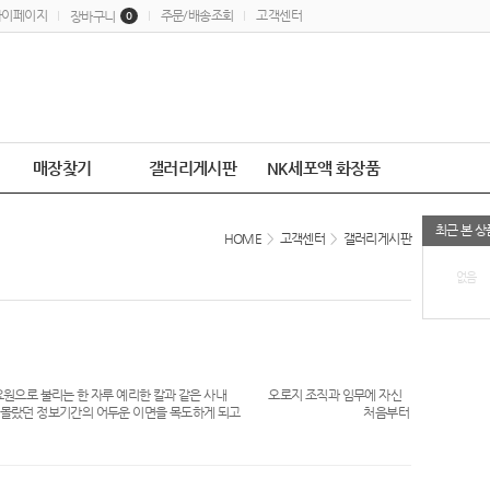
마이페이지
주문/배송조회
고객센터
장바구니
0
매장찾기
갤러리게시판
NK세포액 화장품
최근 본 상
HOME
>
고객센터
>
갤러리게시판
없음
 불리는 한 자루 예리한 칼과 같은 사내 오로지 조직과 임무에 자신
때까지 자신도 몰랐던 정보기간의 어두운 이면을 목도하게 되고 처음부터