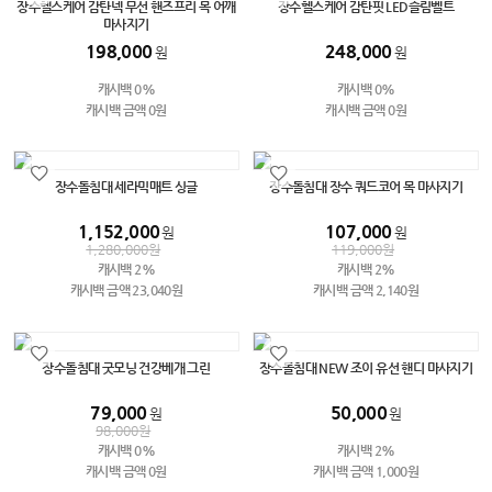
장수헬스케어 감탄넥 무선 핸즈프리 목 어깨
장수헬스케어 감탄핏 LED슬림벨트
마사지기
198,000
248,000
원
원
캐시백 0%
캐시백 0%
캐시백 금액 0원
캐시백 금액 0원
장수돌침대 세라믹매트 싱글
장수돌침대 장수 쿼드코어 목 마사지기
1,152,000
107,000
원
원
1,280,000
원
119,000
원
캐시백 2%
캐시백 2%
캐시백 금액 23,040원
캐시백 금액 2,140원
장수돌침대 굿모닝 건강베개 그린
장수돌침대 NEW 조이 유선 핸디 마사지기
79,000
50,000
원
원
98,000
원
캐시백 0%
캐시백 2%
캐시백 금액 0원
캐시백 금액 1,000원