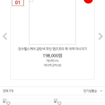
01
02
장수헬스케어 감탄넥 무선 핸즈프리 목 어깨 마사지기
198,000
원
캐시백 0%
캐시백 금액 0원
전체
7
개
인기상품순