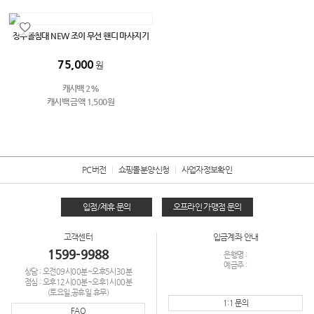
장수돌침대 NEW 조이 무선 핸디 마사지기
75,000
원
캐시백 2%
캐시백 금액 1,500원
PC버전
쇼핑몰분양신청
사업자정보확인
입점/제휴 문의
오프라인 가맹점 문의
고객센터
입금계좌 안내
1599-9988
은행명 :
예금주 :
상담 : 오전09시00분~오후5시30분
점심 : 오후12시00분~오후1시00분
(토요일,공휴일 휴무)
1:1 문의
FAQ