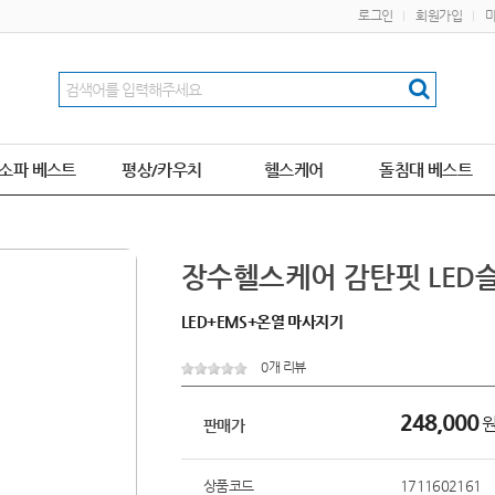
로그인
회원가입
소파 베스트
평상/카우치
헬스케어
돌침대 베스트
장수헬스케어 감탄핏 LED
LED+EMS+온열 마사지기
0개 리뷰
248,000
판매가
상품코드
1711602161