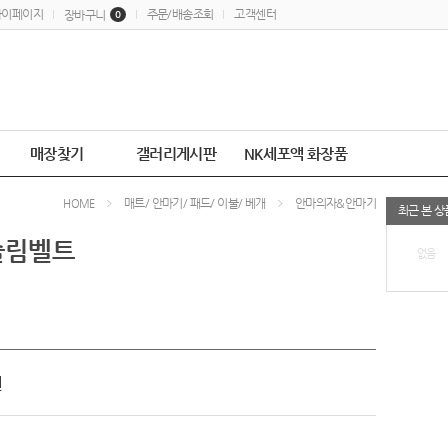
마이페이지
주문/배송조회
고객센터
장바구니
0
매장찾기
갤러리게시판
NK세포액 화장품
매트/ 안마기/ 패드/ 이불/ 베개
안마의자&안마기
HOME
최근 본 상
슬림벨트
없음
원