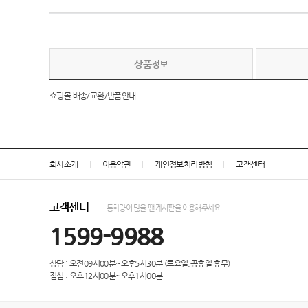
상품정보
쇼핑몰 배송/교환/반품안내
회사소개
이용약관
개인정보처리방침
고객센터
고객센터
통화량이 많을 땐 게시판을 이용해주세요
1599-9988
상담 : 오전09시00분~오후5시30분 (토요일,공휴일 휴무)
점심 : 오후12시00분~오후1시00분