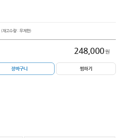
(재고수량 : 무제한)
248,000
원
장바구니
찜하기