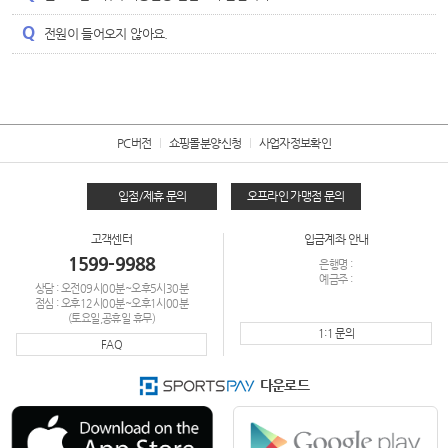
전원이 들어오지 않아요.
PC버전
쇼핑몰분양신청
사업자정보확인
입점/제휴 문의
오프라인 가맹점 문의
고객센터
입금계좌 안내
1599-9988
은행명 :
예금주 :
상담 : 오전09시00분~오후5시30분
점심 : 오후12시00분~오후1시00분
(토요일,공휴일 휴무)
1:1 문의
FAQ
다운로드