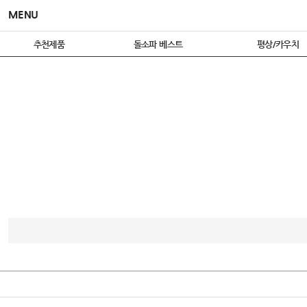
MENU
추천제품
돌소파 베스트
평상/카우치