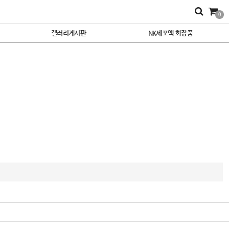
0
기
갤러리게시판
NK세포액 화장품