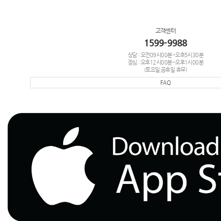
고객센터
1599-9988
상담 : 오전09시00분~오후5시30분
점심 : 오후12시00분~오후1시00분
(토요일,공휴일 휴무)
FAQ