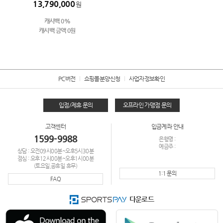
13,790,000
원
캐시백 0%
캐시백 금액 0원
PC버전
쇼핑몰분양신청
사업자정보확인
입점/제휴 문의
오프라인 가맹점 문의
고객센터
입금계좌 안내
1599-9988
은행명 :
예금주 :
상담 : 오전09시00분~오후5시30분
점심 : 오후12시00분~오후1시00분
(토요일,공휴일 휴무)
1:1 문의
FAQ
다운로드