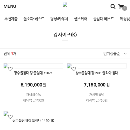
MENU
0
추천제품
돌소파 베스트
평상/카우치
헬스케어
돌침대 베스트
매장찾
킹사이즈(K)
전체
3
개
인기상품순
장수돌침대 킹 돌침대 7102K
장수돌침대 킹1901 알티아 침대
6,190,000
7,160,000
원
원
캐시백 0%
캐시백 0%
캐시백 금액 0원
캐시백 금액 0원
장수돌침대 킹 돌침대 1450-1K